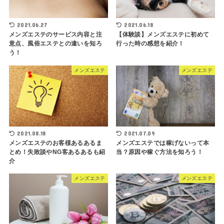
2021.06.27
2021.06.18
メンズエステのサービス内容と注
【体験談】メンズエステに初めて
意点、風俗エステとの違いを知ろ
行った時の感想を紹介！
う！
メンズエステ
メンズエステ
2021.08.18
2021.07.09
メンズエステのお客様あるあるま
メンズエステでは稼げないって本
とめ！失敗談やNG客あるあるも紹
当？原因や稼ぐ方法を知ろう！
介
メンズエステ
メンズエステ