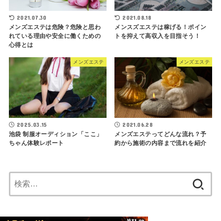
2021.07.30
2021.08.18
メンズエステは危険？危険と思わ
メンスズエステは稼げる！ポイン
れている理由や安全に働くための
トを抑えて高収入を目指そう！
心得とは
メンズエステ
メンズエステ
2025.03.15
2021.06.28
池袋 制服オーディション「ここ」
メンズエステってどんな流れ？予
ちゃん体験レポート
約から施術の内容まで流れを紹介
検
索: